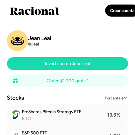
Crear cuenta
Jean Leal
@jleal
Invertir como Jean Leal
Obtén $1.000 gratis*
Stocks
Porcentaje
ProShares Bitcoin Strategy ETF
13.8%
BITO
S&P 500 ETF