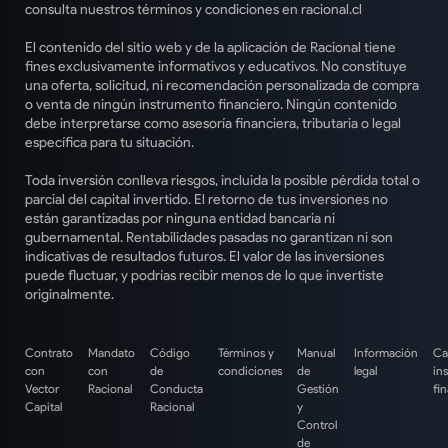
consulta nuestros términos y condiciones en racional.cl
El contenido del sitio web y de la aplicación de Racional tiene
fines exclusivamente informativos y educativos. No constituye
una oferta, solicitud, ni recomendación personalizada de compra
o venta de ningún instrumento financiero. Ningún contenido
debe interpretarse como asesoría financiera, tributaria o legal
específica para tu situación.
Toda inversión conlleva riesgos, incluida la posible pérdida total o
parcial del capital invertido. El retorno de tus inversiones no
están garantizadas por ninguna entidad bancaria ni
gubernamental. Rentabilidades pasadas no garantizan ni son
indicativas de resultados futuros. El valor de las inversiones
puede fluctuar, y podrías recibir menos de lo que invertiste
originalmente.
Contrato
Mandato
Código
Términos y
Manual
Información
Ca
con
con
de
condiciones
de
legal
in
Vector
Racional
Conducta
Gestión
fi
Capital
Racional
y
Control
de