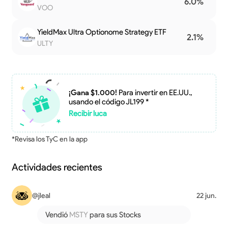
6.0%
VOO
YieldMax Ultra Optionome Strategy ETF
2.1%
ULTY
¡Gana $1.000!
Para invertir en EE.UU.,
usando el código JL199 *
Recibir luca
*Revisa los TyC en la app
Actividades recientes
@jleal
22 jun.
Vendió
MSTY
para sus Stocks