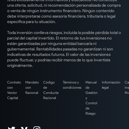
una oferta, solicitud, ni recomendación personalizada de compra
o venta de ningún instrumento financiero. Ningún contenido
debe interpretarse como asesoría financiera, tributaria o legal
específica para tu situación.
Toda inversión conlleva riesgos, incluida la posible pérdida total o
parcial del capital invertido. El retorno de tus inversiones no
están garantizadas por ninguna entidad bancaria ni
gubernamental. Rentabilidades pasadas no garantizan ni son
indicativas de resultados futuros. El valor de las inversiones
puede fluctuar, y podrías recibir menos de lo que invertiste
originalmente.
Contrato
Mandato
Código
Términos y
Manual
Información
Ca
con
con
de
condiciones
de
legal
in
Vector
Racional
Conducta
Gestión
fi
Capital
Racional
y
Control
de
Riesgo