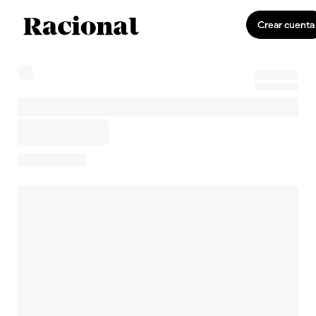
Crear cuenta
0
Invirtiendo
US$0,00
0,0 %