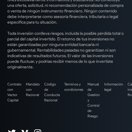
una oferta, solicitud, ni recomendación personalizada de compra
o venta de ningún instrumento financiero. Ningún contenido
debe interpretarse como asesoría financiera, tributaria o legal
específica para tu situación.
Toda inversión conlleva riesgos, incluida la posible pérdida total o
parcial del capital invertido. El retorno de tus inversiones no
están garantizadas por ninguna entidad bancaria ni
gubernamental. Rentabilidades pasadas no garantizan ni son
indicativas de resultados futuros. El valor de las inversiones
puede fluctuar, y podrías recibir menos de lo que invertiste
originalmente.
Contrato
Mandato
Código
Términos y
Manual
Información
Ca
con
con
de
condiciones
de
legal
in
Vector
Racional
Conducta
Gestión
fi
Capital
Racional
y
Control
de
Riesgo