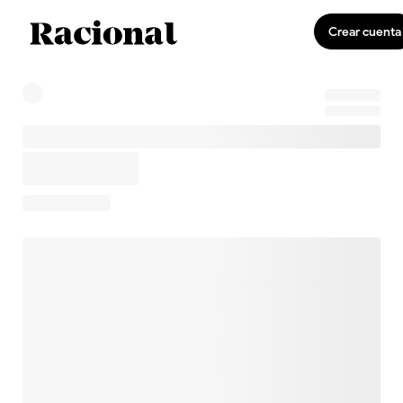
Crear cuenta
0
Invirtiendo
US$0,00
0,0 %