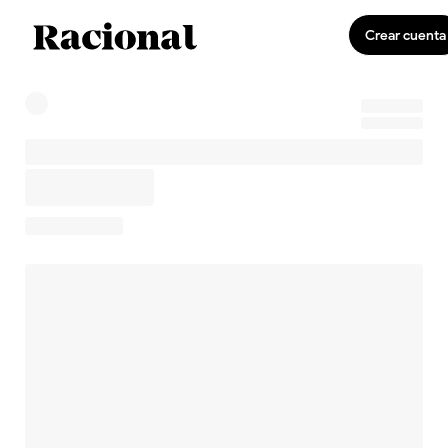
Crear cuenta
0
Invirtiendo
US$0,00
0,0 %