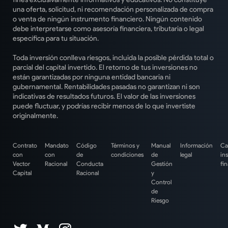
una oferta, solicitud, ni recomendación personalizada de compra
o venta de ningún instrumento financiero. Ningún contenido
debe interpretarse como asesoría financiera, tributaria o legal
específica para tu situación.
Toda inversión conlleva riesgos, incluida la posible pérdida total o
parcial del capital invertido. El retorno de tus inversiones no
están garantizadas por ninguna entidad bancaria ni
gubernamental. Rentabilidades pasadas no garantizan ni son
indicativas de resultados futuros. El valor de las inversiones
puede fluctuar, y podrías recibir menos de lo que invertiste
originalmente.
Contrato
Mandato
Código
Términos y
Manual
Información
Ca
con
con
de
condiciones
de
legal
in
Vector
Racional
Conducta
Gestión
fi
Capital
Racional
y
Control
de
Riesgo