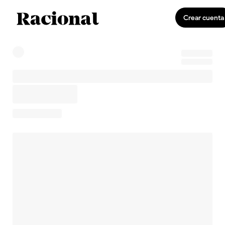
Crear cuenta
0
Invirtiendo
US$0,00
0,0 %