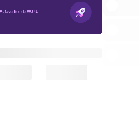
Fs favoritos de EE.UU.
s