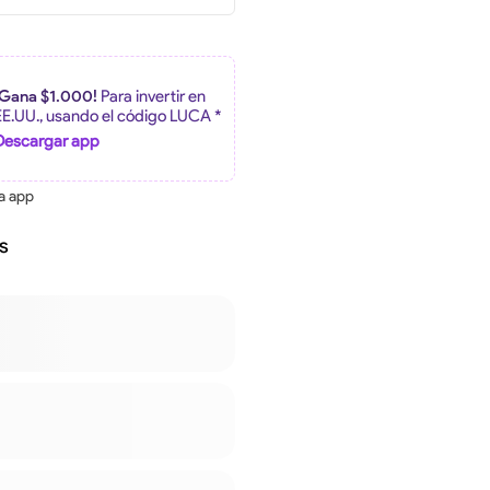
¡Gana $1.000!
Para invertir en
EE.UU., usando el código LUCA *
Descargar app
la app
s