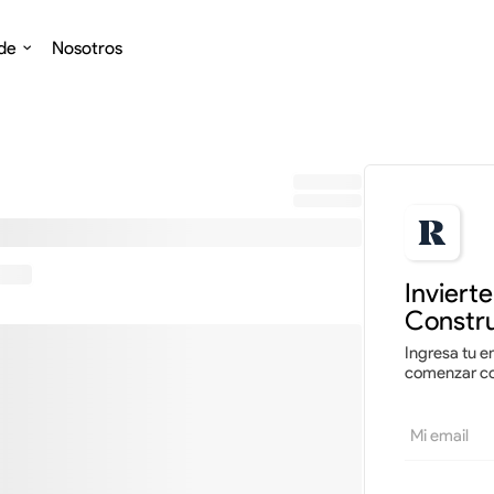
de
Nosotros
0
Invirtiendo
%
Inviert
Constru
Ingresa tu em
comenzar con
Mi email