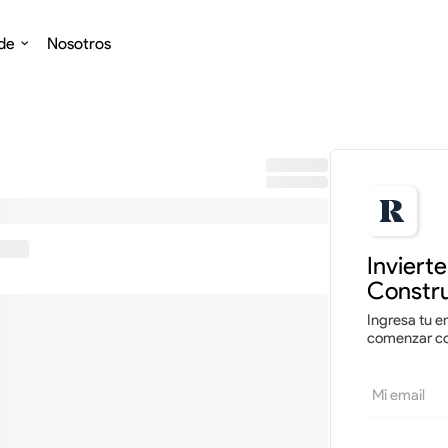
de
Nosotros
0
Invirtiendo
%
Inviert
Constru
Ingresa tu em
comenzar con
Mi email