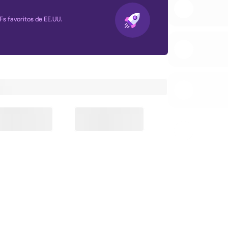
Fs favoritos de EE.UU.
s