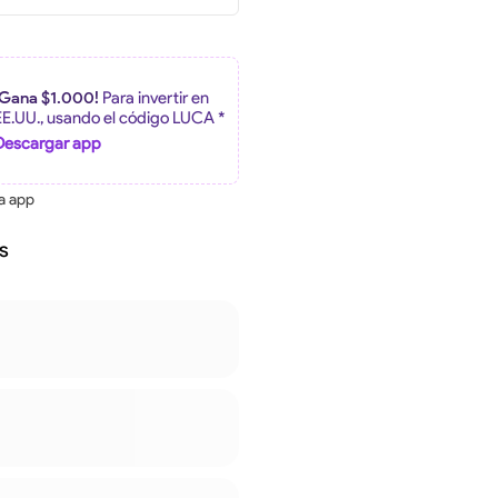
¡Gana $1.000!
Para invertir en
EE.UU., usando el código LUCA *
Descargar app
la app
s