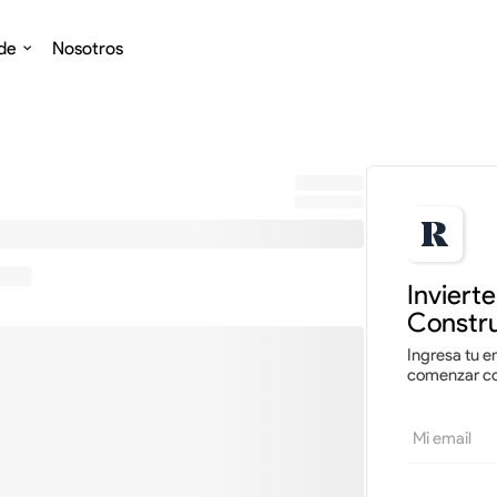
de
Nosotros
0
Invirtiendo
%
Inviert
Constru
Ingresa tu em
comenzar con
Mi email