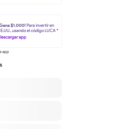
¡Gana $1.000!
Para invertir en
EE.UU., usando el código LUCA *
Descargar app
la app
s