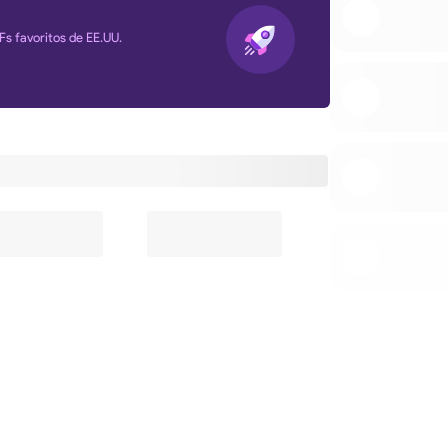
Fs favoritos de EE.UU.
s