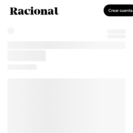
Crear cuenta
0
Invirtiendo
US$0,00
0,0 %