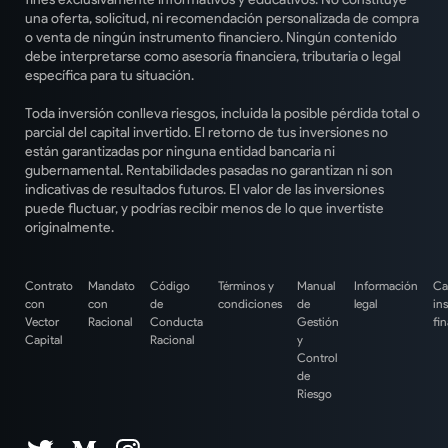
una oferta, solicitud, ni recomendación personalizada de compra
o venta de ningún instrumento financiero. Ningún contenido
debe interpretarse como asesoría financiera, tributaria o legal
específica para tu situación.
Toda inversión conlleva riesgos, incluida la posible pérdida total o
parcial del capital invertido. El retorno de tus inversiones no
están garantizadas por ninguna entidad bancaria ni
gubernamental. Rentabilidades pasadas no garantizan ni son
indicativas de resultados futuros. El valor de las inversiones
puede fluctuar, y podrías recibir menos de lo que invertiste
originalmente.
Contrato
Mandato
Código
Términos y
Manual
Información
Ca
con
con
de
condiciones
de
legal
in
Vector
Racional
Conducta
Gestión
fi
Capital
Racional
y
Control
de
Riesgo