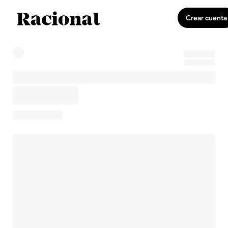
Crear cuenta
0
Invirtiendo
US$0,00
0,0 %