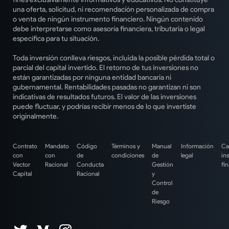
una oferta, solicitud, ni recomendación personalizada de compra
o venta de ningún instrumento financiero. Ningún contenido
debe interpretarse como asesoría financiera, tributaria o legal
específica para tu situación.
Toda inversión conlleva riesgos, incluida la posible pérdida total o
parcial del capital invertido. El retorno de tus inversiones no
están garantizadas por ninguna entidad bancaria ni
gubernamental. Rentabilidades pasadas no garantizan ni son
indicativas de resultados futuros. El valor de las inversiones
puede fluctuar, y podrías recibir menos de lo que invertiste
originalmente.
Contrato
Mandato
Código
Términos y
Manual
Información
Ca
con
con
de
condiciones
de
legal
in
Vector
Racional
Conducta
Gestión
fi
Capital
Racional
y
Control
de
Riesgo