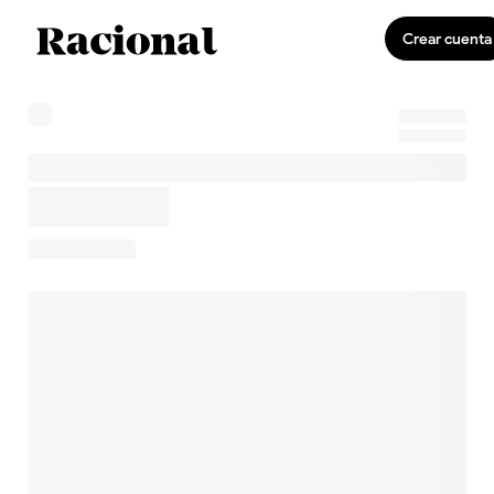
Crear cuenta
0
Invirtiendo
US$0,00
0,0 %