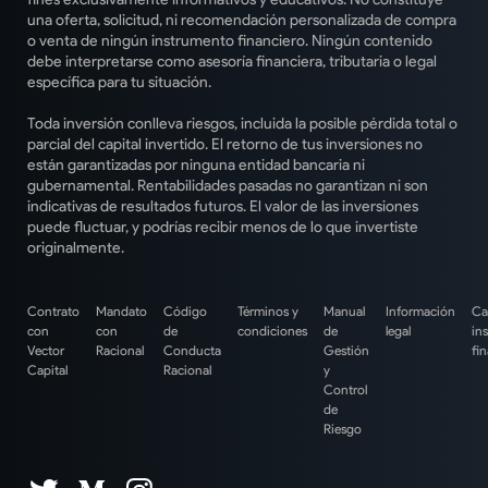
una oferta, solicitud, ni recomendación personalizada de compra
o venta de ningún instrumento financiero. Ningún contenido
debe interpretarse como asesoría financiera, tributaria o legal
específica para tu situación.
Toda inversión conlleva riesgos, incluida la posible pérdida total o
parcial del capital invertido. El retorno de tus inversiones no
están garantizadas por ninguna entidad bancaria ni
gubernamental. Rentabilidades pasadas no garantizan ni son
indicativas de resultados futuros. El valor de las inversiones
puede fluctuar, y podrías recibir menos de lo que invertiste
originalmente.
Contrato
Mandato
Código
Términos y
Manual
Información
Ca
con
con
de
condiciones
de
legal
in
Vector
Racional
Conducta
Gestión
fi
Capital
Racional
y
Control
de
Riesgo