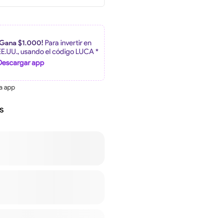
¡Gana $1.000!
Para invertir en
EE.UU., usando el código LUCA *
Descargar app
la app
s