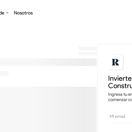
de
Nosotros
0
Invirtiendo
%
Inviert
Constru
Ingresa tu em
comenzar con
Mi email