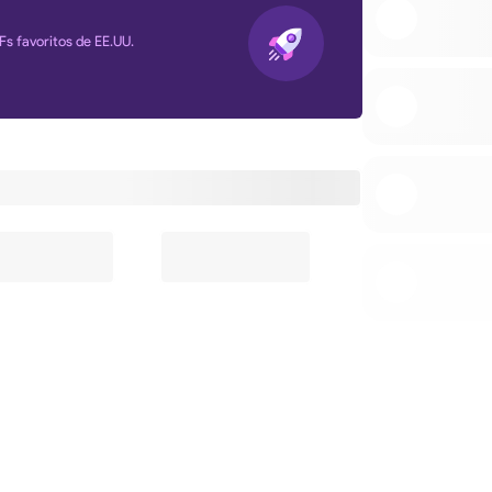
Fs favoritos de EE.UU.
s