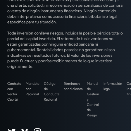
una oferta, solicitud, ni recomendación personalizada de compra
o venta de ningún instrumento financiero. Ningún contenido
debe interpretarse como asesoría financiera, tributaria o legal
específica para tu situación.
Toda inversión conlleva riesgos, incluida la posible pérdida total o
parcial del capital invertido. El retorno de tus inversiones no
están garantizadas por ninguna entidad bancaria ni
gubernamental. Rentabilidades pasadas no garantizan ni son
indicativas de resultados futuros. El valor de las inversiones
puede fluctuar, y podrías recibir menos de lo que invertiste
originalmente.
Contrato
Mandato
Código
Términos y
Manual
Información
Ca
con
con
de
condiciones
de
legal
in
Vector
Racional
Conducta
Gestión
fi
Capital
Racional
y
Control
de
Riesgo