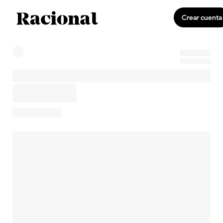
Crear cuenta
0
Invirtiendo
US$0,00
0,0 %